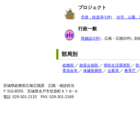
プロジェクト
空港，鉄道等(1件)
,
住宅，公園，河
行政一般
県施設(2件)
, 広報・広聴(0件), 
部局別
総務部
／
政策企画部
／
県民生活環境部
／
防
委員会等
／
保健医療部
／
企業局
／
教育庁
茨城県総務部広報広聴課 広聴・相談担当
〒310-8555 茨城県水戸市笠原町９７８−６
電話 029-301-2133 FAX 029-301-2169