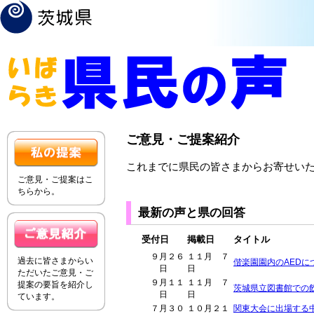
ご意見・ご提案紹介
これまでに県民の皆さまからお寄せい
ご意見・ご提案はこ
ちらから。
最新の声と県の回答
受付日
掲載日
タイトル
９月２６
１１月 ７
過去に皆さまからい
偕楽園園内のAEDに
日
日
ただいたご意見・ご
９月１１
１１月 ７
提案の要旨を紹介し
茨城県立図書館での
日
日
ています。
７月３０
１０月２１
関東大会に出場する