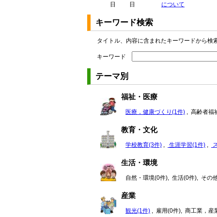
日
日
について
キーワード検索
タイトル、内容に含まれたキーワードから検
キーワード
テーマ別
福祉・医療
医療，健康づくり(1件)
, 高齢者福祉
教育・文化
学校教育(3件)
,
生涯学習(1件)
,
ス
生活・環境
自然・環境(0件), 生活(0件), そ
産業
観光(1件)
, 雇用(0件), 商工業，産