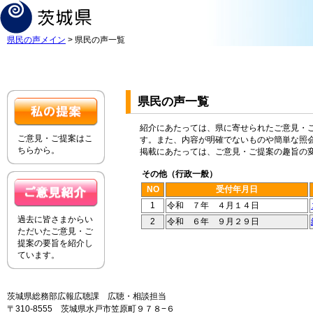
県民の声メイン
> 県民の声一覧
県民の声一覧
紹介にあたっては、県に寄せられたご意見・
ご意見・ご提案はこ
す。また、内容が明確でないものや簡単な照
ちらから。
掲載にあたっては、ご意見・ご提案の趣旨の
その他（行政一般）
NO
受付年月日
1
令和 ７年 ４月１４日
過去に皆さまからい
2
令和 ６年 ９月２９日
ただいたご意見・ご
提案の要旨を紹介し
ています。
茨城県総務部広報広聴課 広聴・相談担当
〒310-8555 茨城県水戸市笠原町９７８−６