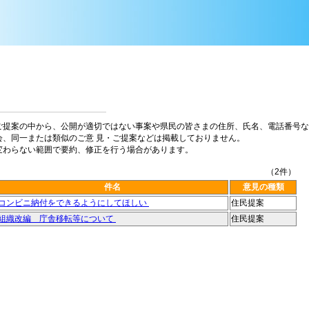
ご提案の中から、公開が適切ではない事案や県民の皆さまの住所、氏名、電話番号な
会、同一または類似のご意 見・ご提案などは掲載しておりません。
変わらない範囲で要約、修正を行う場合があります。
（2件）
件名
意見の種類
コンビニ納付をできるようにしてほしい
住民提案
組織改編 庁舎移転等について
住民提案