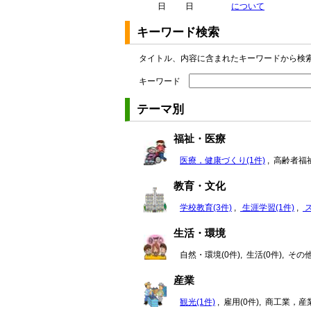
日
日
について
キーワード検索
タイトル、内容に含まれたキーワードから検
キーワード
テーマ別
福祉・医療
医療，健康づくり(1件)
, 高齢者福祉
教育・文化
学校教育(3件)
,
生涯学習(1件)
,
ス
生活・環境
自然・環境(0件), 生活(0件), そ
産業
観光(1件)
, 雇用(0件), 商工業，産