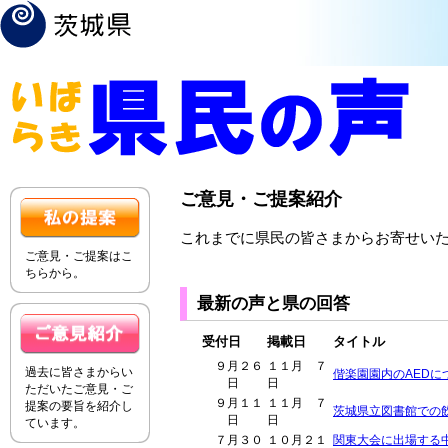
ご意見・ご提案紹介
これまでに県民の皆さまからお寄せい
ご意見・ご提案はこ
ちらから。
最新の声と県の回答
受付日
掲載日
タイトル
９月２６
１１月 ７
過去に皆さまからい
偕楽園園内のAEDに
日
日
ただいたご意見・ご
９月１１
１１月 ７
提案の要旨を紹介し
茨城県立図書館での
日
日
ています。
７月３０
１０月２１
関東大会に出場する